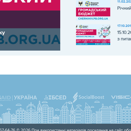
11.02.20
Річний
17.10.20
ку
15.10.
з пита
(бюдже
затве
перемо
році.
67-64-76 © 2026 При використанні матеріалів посилання на сайт обо