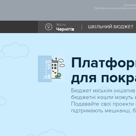
Для забез
Таке функціональне рішення дозв
Місто
ШКІЛЬНИЙ БЮДЖЕТ
Чернігів
Платформ
для покр
Бюджет міських ініціатив
бюджетні кошти можуть в
Подавайте свої проекти і
підтримають мешканці, б