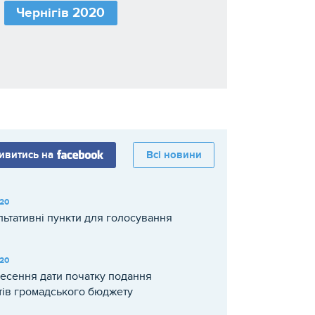
Чернігів 2020
ивитись на
Всі новини
020
льтативні пункти для голосування
020
есення дати початку подання
тів громадського бюджету