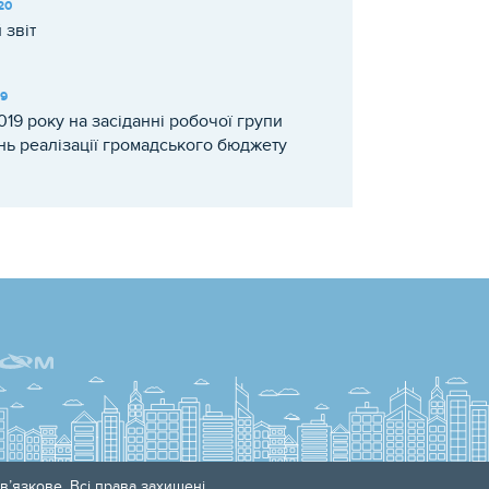
20
 звіт
19
2019 року на засіданні робочої групи
нь реалізації громадського бюджету
ту участі) в місті Чернігові
рджено перелік проектів-
жців, які будуть реалізовані у 2020
в’язкове. Всі права захищені.