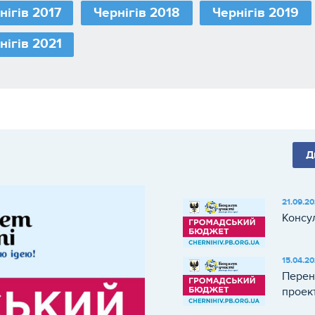
нігів 2017
Чернігів 2018
Чернігів 2019
нігів 2021
Д
21.09.2
Консу
15.04.2
Перен
проек