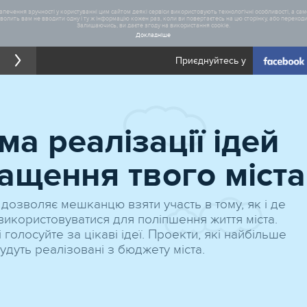
печення зручності у користуванні цим сайтом деякі сервіси використовують технологічні особливості, а саме
олить вам не вводити одну і ту ж інформацію кожен раз, коли ви повертаєтесь на цю сторінку, або переходите
Залишаючись, ви даєте згоду на використання cookie.
Докладніше
Приєднуйтесь у
Загал
а реалізації ідей
Статис
ащення твого міста
 дозволяє мешканцю взяти участь в тому, як і де
икористовуватися для поліпшення життя міста.
 голосуйте за цікаві ідеї. Проекти, які найбільше
удуть реалізовані з бюджету мiста.