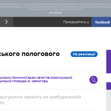
печення зручності у користуванні цим сайтом деякі сервіси використовують технологічні особливості, а саме
олить вам не вводити одну і ту ж інформацію кожен раз, коли ви повертаєтесь на цю сторінку, або переходите
Залишаючись, ви даєте згоду на використання cookie.
Докладніше
Приєднуйтесь у
Загал
іського пологового
На реалізації
Статис
АЛЬНО-ТЕХНІЧНОЇ БАЗИ ОБ'ЄКТІВ КОМУНАЛЬНОЇ
ІАЛЬНОЇ ГРОМАДИ М. ЧЕРНІГОВА
лаштування паркінгу на прибудинковій
ку.