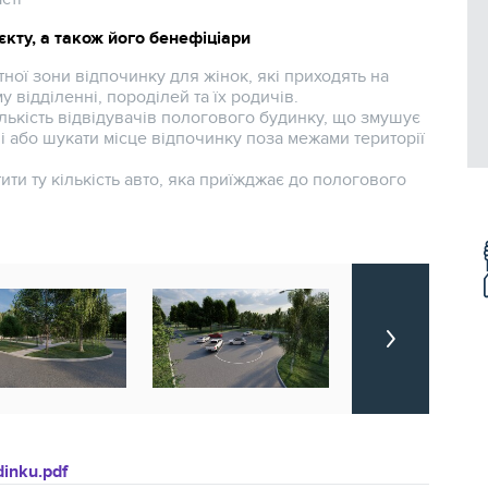
єкту, а також його бенефіціари
ої зони відпочинку для жінок, які приходять на
у відділенні, породілей та їх родичів.
кількість відвідувачів пологового будинку, що змушує
і або шукати місце відпочинку поза межами території
ти ту кількість авто, яка приїжджає до пологового
inku.pdf