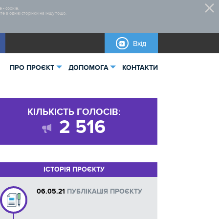
 - cookie.
 з однієї сторінки на іншу тощо.
Вхід
ПРО ПРОЄКТ
ДОПОМОГА
КОНТАКТИ
ьна інформація
Правила участі
КІЛЬКІСТЬ ГОЛОСІВ:
тика
Нормативно-правова база
2 516
Бланки для завантаження
Інструкції
ІСТОРІЯ ПРОЄКТУ
06.05.21
ПУБЛІКАЦІЯ ПРОЄКТУ