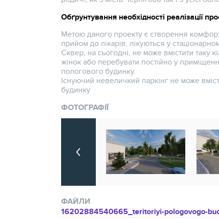
Обґрунтування необхідності реалізації про
Метою даного проекту є створення комфортн
прийом до лікарів, лікуються у стаціонарном
Сквер, на сьогодні, не може вмістити таку 
жінок або перебувати постійно у приміщенн
пологового будинку.
Існуючий невеличкий паркінг не може вмісти
будинку
ФОТОГРАФІЇ
ФАЙЛИ
16202884540665_teritoriyi-pologovogo-bud