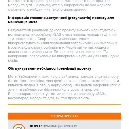
мешканців мікрорайону та прилеглих до нього територій, 1 як
молодь та діти. На даному етапі у мікрорайоні не має жодного
спортивного майданчика такого спрямування.
Інформація стосовно доступності (результатів) проекту для
мешканців міста
Результатами реалізації даного проекту зможуть користуватись
всі мешканці мікрорайону «ЗАЗ», насамперед, молодь та діти, які
там проживають. Спортивний майданчик зможе
використовуватись і для проведення загальноміських змагань з
ігрових видів спорту, оскільки в м. Чернігові не має жодного
аналогічного майданчика. Дитяча спортивна площадка “Ти —
найкращий” розрахована на використання дітьми у віці від 7 до 12
років.
Обгрунтування небхідності реалізації проекту
Мета: Забезпечити можливість займатись чотирма видами спорту:
баскетбол, волейбол, мині-футбол та гандбол, а також збільшити
кількість людей (в першу чергу молоді), які ведуть здоровий спосіб
життя та займаються фізичною культурою та спортом.
Бенефіціарами проекту є всі мешканці мікрорайону «ЗАЗ»,
насамперед, молодь та діти, які там проживають.
ІСТОРІЯ ПРОЄКТУ
10.09.17
ПУБЛІКАЦІЯ ПРОЄКТУ