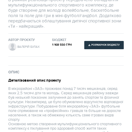
мультифункціонального спортивного комплексу, де
буде створене для молоді волейбольне, баскетбольне
поля та поле для гри в міні-футбол/гандбол. Додатково
передбачається облаштування дитячої спортивної зони
«Ти - найкращий».
АВТОР ПРОЄКТУ
БЮДЖЕТ
1 168 550 ГРН
РОЗРАХУНОК БЮДЖЕТУ
ВАЛЕРІЙ БУЛАХ
ОПИС
Деталізований опис проекту
В мікрорайоні «ЗАЗ» проживає понад 7 тисяч мешканців, серед
яких 2,5 тисячі діти та молодь. Серед мешканців району завжди
був низький показник залучення до занять спортом та фізичної
культури. Насамперед, це було обумовлено відсутністю відповідної
інфраструктури. Побудоване біля мікрорайону «ЗАЗ» футбольне
поле спрямоване на «професійних» гравців та більше на доросле
населення, а також на обмежену кількість саме ігрових видів
спорту.
Основною метою створення мультифункціонального спортивного
комплексу є піклування про здоровий спосіб життя таких