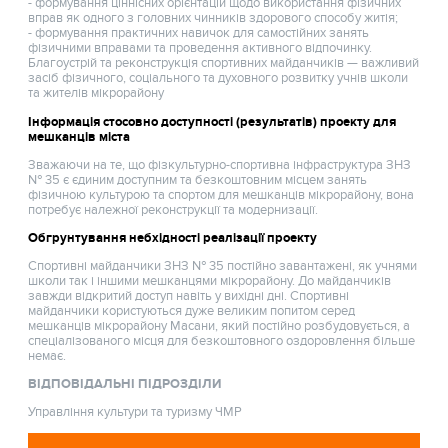
- формування ціннісних орієнтацій щодо використання фізичних
вправ як одного з головних чинників здорового способу житія;
- формування практичних навичок для самостійних занять
фізичними вправами та проведення активного відпочинку.
Благоустрій та реконструкція спортивних майданчиків — важливий
засіб фізичного, соціального та духовного розвитку учнів школи
та жителів мікрорайону
Інформація стосовно доступності (результатів) проекту для
мешканців міста
Зважаючи на те, що фізкультурно-спортивна інфраструктура ЗНЗ
№ 35 є єдиним доступним та безкоштовним місцем занять
фізичною культурою та спортом для мешканців мікрорайону, вона
потребує належної реконструкції та модернизації.
Обгрунтування небхідності реалізації проекту
Спортивні майданчики ЗНЗ № 35 постійно завантажені, як учнями
школи так і іншими мешканцями мікрорайону. До майданчиків
завжди відкритий доступ навіть у вихідні дні. Спортивні
майданчики користуються дуже великим попитом серед
мешканців мікрорайону Масани, який постійно розбудовується, а
спеціалізованого місця для безкоштовного оздоровлення більше
немає.
ВІДПОВІДАЛЬНІ ПІДРОЗДІЛИ
Управління культури та туризму ЧМР