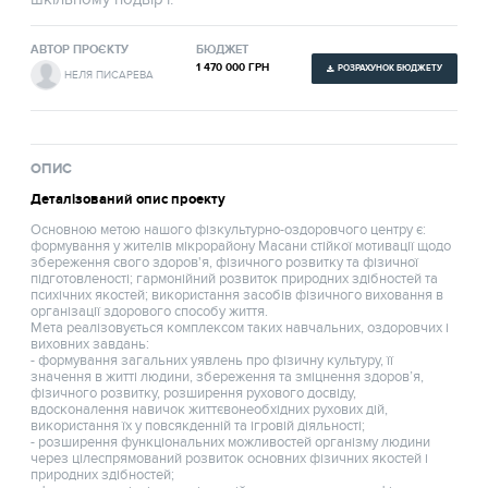
АВТОР ПРОЄКТУ
БЮДЖЕТ
1 470 000 ГРН
РОЗРАХУНОК БЮДЖЕТУ
НЕЛЯ ПИСАРЕВА
ОПИС
Деталізований опис проекту
Основною метою нашого фізкультурно-оздоровчого центру є:
формування у жителів мікрорайону Масани стійкої мотивації щодо
збереження свого здоров'я, фізичного розвитку та фізичної
підготовленості; гармонійний розвиток природних здібностей та
психічних якостей; використання засобів фізичного виховання в
організації здорового способу життя.
Мета реалізовується комплексом таких навчальних, оздоровчих і
виховних завдань:
- формування загальних уявлень про фізичну культуру, її
значення в житті людини, збереження та зміцнення здоров’я,
фізичного розвитку, розширення рухового досвіду,
вдосконалення навичок життєвонеобхідних рухових дій,
використання їх у повсякденній та ігровій діяльності;
- розширення функціональних можливостей організму людини
через цілеспрямований розвиток основних фізичних якостей і
природних здібностей;