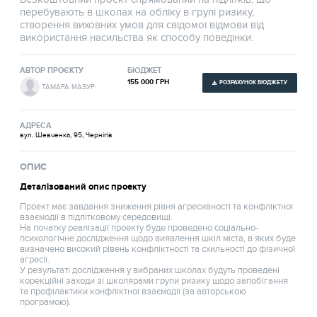
перебувають в школах на обліку в групі ризику,
створення виховних умов для свідомої відмови від
використання насильства як способу поведінки.
АВТОР ПРОЄКТУ
БЮДЖЕТ
155 000 ГРН
РОЗРАХУНОК БЮДЖЕТУ
ТАМАРА МАЗУР
АДРЕСА
вул. Шевченка, 95, Чернігів
ОПИС
Деталізований опис проекту
Проект має завдання зниження рівня агресивності та конфліктної
взаємодії в підлітковому середовищі.
На початку реалізації проекту буде проведено соціально-
психологічне дослідження щодо виявлення шкіл міста, в яких буде
визначено високий рівень конфліктності та схильності до фізичної
агресії.
У результаті дослідження у вибраних школах будуть проведені
корекційні заходи зі школярами групи ризику щодо запобігання
та профілактики конфліктної взаємодії (за авторською
програмою).