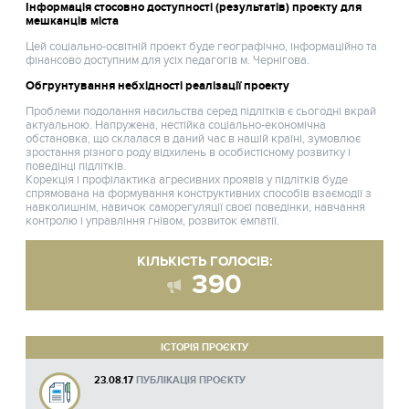
Інформація стосовно доступності (результатів) проекту для
мешканців міста
Цей соціально-освітній проект буде географічно, інформаційно та
фінансово доступним для усіх педагогів м. Чернігова.
Обгрунтування небхідності реалізації проекту
Проблеми подолання насильства серед підлітків є сьогодні вкрай
актуальною. Напружена, нестійка соціально-економічна
обстановка, що склалася в даний час в нашій країні, зумовлює
зростання різного роду відхилень в особистісному розвитку і
поведінці підлітків.
Корекція і профілактика агресивних проявів у підлітків буде
спрямована на формування конструктивних способів взаємодії з
навколишнім, навичок саморегуляції своєї поведінки, навчання
контролю і управління гнівом, розвиток емпатії.
КІЛЬКІСТЬ ГОЛОСІВ:
390
ІСТОРІЯ ПРОЄКТУ
23.08.17
ПУБЛІКАЦІЯ ПРОЄКТУ